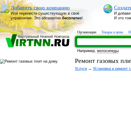
Добавить свою компанию
Создат
Или перенести существующую в своё
И добави
управление. Это абсолютно
бесплатно
!
И это то
Организации
Товары и цены
Н
Например,
велосипеды
Ремонт газовых пли
Услуги
→
Установка и ремонт 