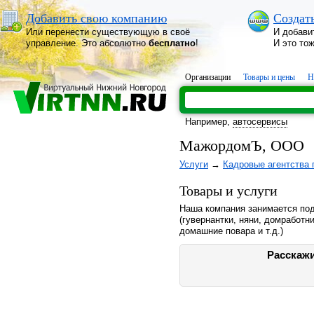
Добавить свою компанию
Создат
Или перенести существующую в своё
И добави
управление. Это абсолютно
бесплатно
!
И это то
Организации
Товары и цены
Н
Например,
автосервисы
МажордомЪ, ООО
Услуги
→
Кадровые агентства
Товары и услуги
Наша компания занимается под
(гувернантки, няни, домработн
домашние повара и т.д.)
Расскажи