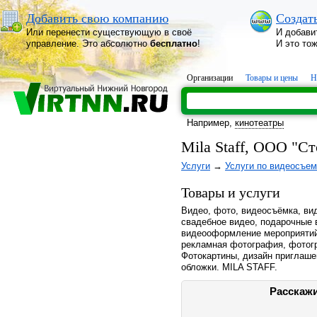
Добавить свою компанию
Создат
Или перенести существующую в своё
И добави
управление. Это абсолютно
бесплатно
!
И это то
Организации
Товары и цены
Н
Например,
кинотеатры
Mila Staff, ООО "С
Услуги
→
Услуги по видеосъем
Товары и услуги
Видео, фото, видеосъёмка, ви
cвадебное видео, подарочные 
видеооформление мероприятий
рекламная фотография, фотог
Фотокартины, дизайн приглаше
обложки. MILA STAFF.
Расскажи