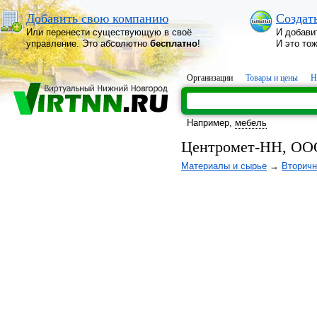
Добавить свою компанию
Создат
Или перенести существующую в своё
И добави
управление. Это абсолютно
бесплатно
!
И это то
Организации
Товары и цены
Н
Например,
мебель
Центромет-НН, ОО
Материалы и сырье
→
Вторичн