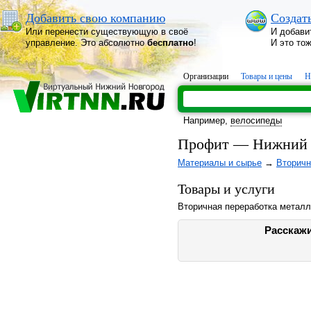
Добавить свою компанию
Создат
Или перенести существующую в своё
И добави
управление. Это абсолютно
бесплатно
!
И это то
Организации
Товары и цены
Н
Например,
велосипеды
Профит — Нижний 
Материалы и сырье
→
Вторичн
Товары и услуги
Вторичная переработка метал
Расскажи