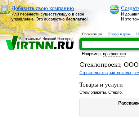
Добавить свою компанию
Создат
Или перенести существующую в своё
И добави
управление. Это абсолютно
бесплатно
!
И это то
Организации
Товары и цены
Н
Например,
профнастил
Стеклопроект, ООО
Строительство, материалы, ре
Товары и услуги
Стеклопакеты. Стекло.
Расскажи