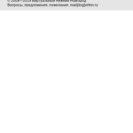
© 2009—2019 Виртуальный Нижний Новгород
Вопросы, предложения, пожелания: mail[dog]virtnn.ru