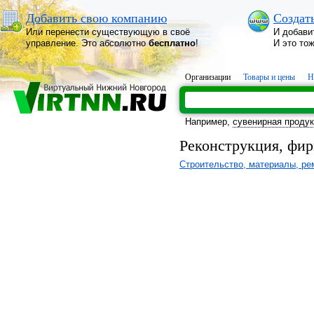
Добавить свою компанию
Создат
Или перенести существующую в своё
И добави
управление. Это абсолютно
бесплатно
!
И это то
Организации
Товары и цены
Н
Например,
сувенирная проду
Реконструкция, фи
Строительство, материалы, ре