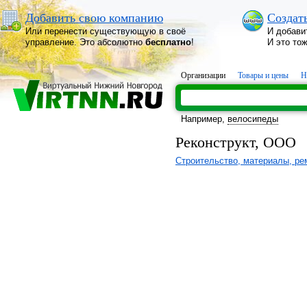
Добавить свою компанию
Создат
Или перенести существующую в своё
И добави
управление. Это абсолютно
бесплатно
!
И это то
Организации
Товары и цены
Н
Например,
велосипеды
Реконструкт, ООО
Строительство, материалы, ре