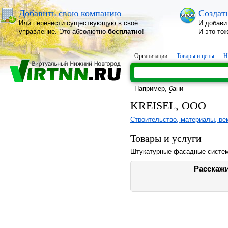
Добавить свою компанию
Создат
Или перенести существующую в своё
И добави
управление. Это абсолютно
бесплатно
!
И это то
Организации
Товары и цены
Н
Например,
бани
KREISEL, ООО
Строительство, материалы, ре
Товары и услуги
Штукатурные фасадные систем
Расскажи