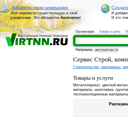
Добавить свою компанию
Создат
Или перенести существующую в своё
И добави
управление. Это абсолютно
бесплатно
!
И это то
Организации
Товары и цены
Н
Например,
автозапчасти
Сервис Строй, ком
Строительство, материалы, ре
Товары и услуги
Металлопрокат, цветной метал
материалы, шпатлевка, грунтов
теплоизоляционные материалы
Расскажи