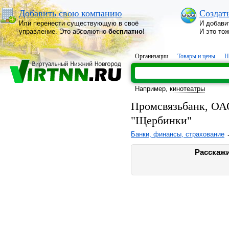
Добавить свою компанию
Создат
Или перенести существующую в своё
И добави
управление. Это абсолютно
бесплатно
!
И это то
Организации
Товары и цены
Н
Например,
кинотеатры
Промсвязьбанк, ОА
"Щербинки"
Банки, финансы, страхование
Расскажи