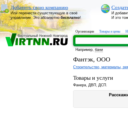
Добавить свою компанию
Создат
Или перенести существующую в своё
И добави
управление. Это абсолютно
бесплатно
!
И это то
Организации
Товары и цены
Н
Например,
бани
Фантэк, ООО
Строительство, материалы, ре
Товары и услуги
Фанера, ДВП, ДСП.
Расскажи