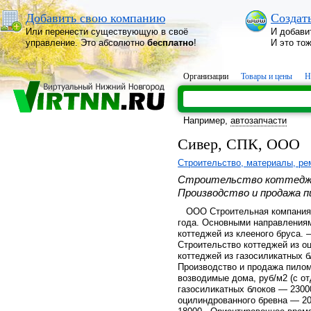
Добавить свою компанию
Создат
Или перенести существующую в своё
И добави
управление. Это абсолютно
бесплатно
!
И это то
Организации
Товары и цены
Н
Например,
автозапчасти
Сивер, СПК, ООО
Строительство, материалы, ре
Строительство коттеджей
Производство и продажа п
ООО Строительная компания 
года. Основными направления
коттеджей из клееного бруса.
Строительство коттеджей из о
коттеджей из газосиликатных 
Производство и продажа пило
возводимые дома, руб/м2 (с от
газосиликатных блоков — 2300
оцилиндрованного бревна — 2