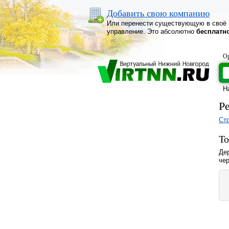
Добавить свою компанию
Или перенести существующую в своё
управление. Это абсолютно
бесплатн
Ор
Н
Р
Ст
То
Де
чер