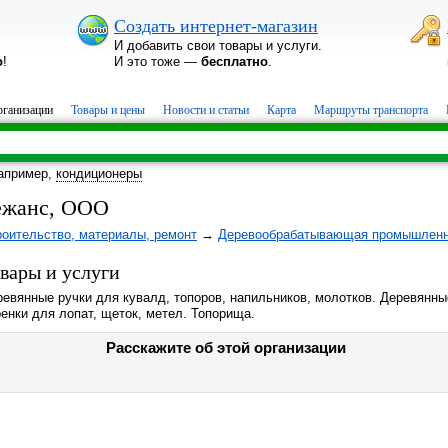
Создать интернет-магазин
И добавить свои товары и услуги.
о
!
И это тоже —
бесплатно
.
ганизации
Товары и цены
Новости и статьи
Карта
Маршруты транспорта
апример,
кондиционеры
ежанс, ООО
роительство, материалы, ремонт
→
Деревообрабатывающая промышленн
вары и услуги
ревянные ручки для кувалд, топоров, напильников, молотков. Деревянны
енки для лопат, щеток, метел. Топорища.
Расскажите об этой организации