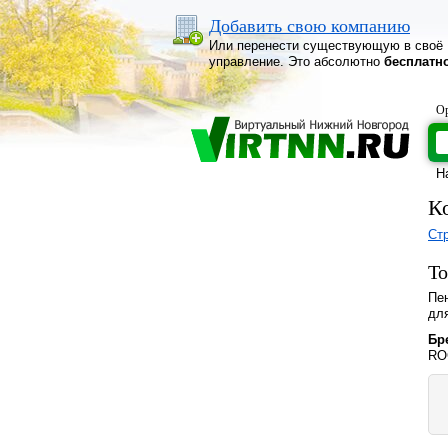
Добавить свою компанию
Или перенести существующую в своё
управление. Это абсолютно
бесплатн
Ор
Н
К
Ст
То
Пен
дл
Бр
RO