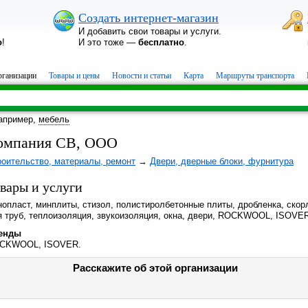
Создать интернет-магазин
И добавить свои товары и услуги.
о
!
И это тоже —
бесплатно
.
ганизации
Товары и цены
Новости и статьи
Карта
Маршруты транспорта
апример,
мебель
омпания СВ, ООО
роительство, материалы, ремонт
→
Двери, дверные блоки, фурнитура
вары и услуги
опласт, минплиты, стизол, полистиролбетонные плиты, дробленка, скор
я труб, теплоизоляция, звукоизоляция, окна, двери, ROCKWOOL, ISOVE
енды
CKWOOL, ISOVER.
Расскажите об этой организации