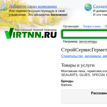
Добавить свою компанию
Создат
Или перенести существующую в своё
И добави
управление. Это абсолютно
бесплатно
!
И это то
Организации
Товары и цены
Н
Например,
велосипеды
СтройСервисГермети
Строительство, материалы, ре
Товары и услуги
Монтажная пена, герметики,к
SEALANTS, GLUES, SPECIAL
Бренды
Bartons.
Расскажи