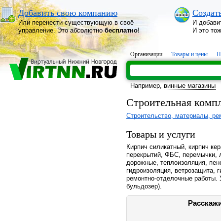
Добавить свою компанию
Создат
Или перенести существующую в своё
И добави
управление. Это абсолютно
бесплатно
!
И это то
Организации
Товары и цены
Н
Например,
винные магазины
Строительная комп
Строительство, материалы, ре
Товары и услуги
Кирпич силикатный, кирпич кер
перекрытий, ФБС, перемычки, 
дорожные, теплоизоляция, пено
гидроизоляция, ветрозащита, 
ремонтно-отделочные работы. У
бульдозер).
Расскажи