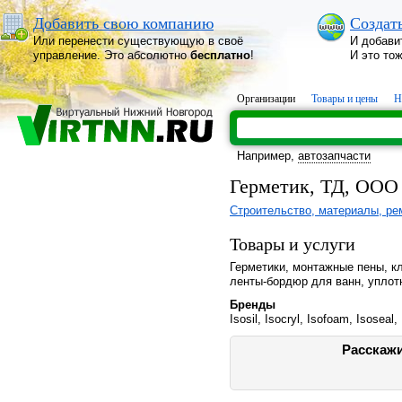
Добавить свою компанию
Создат
Или перенести существующую в своё
И добави
управление. Это абсолютно
бесплатно
!
И это то
Организации
Товары и цены
Н
Например,
автозапчасти
Герметик, ТД, ООО
Строительство, материалы, ре
Товары и услуги
Герметики, монтажные пены, кл
ленты-бордюр для ванн, уплот
Бренды
Isosil, Isocryl, Isofoam, Isoseal, 
Расскажи