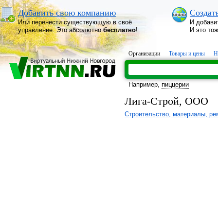
Добавить свою компанию
Создат
Или перенести существующую в своё
И добави
управление. Это абсолютно
бесплатно
!
И это то
Организации
Товары и цены
Н
Например,
пиццерии
Лига-Строй, ООО
Строительство, материалы, ре