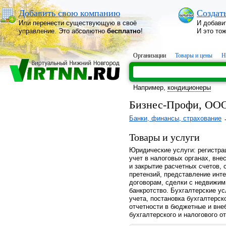
Добавить свою компанию
Создат
Или перенести существующую в своё
И добави
управление. Это абсолютно
бесплатно
!
И это то
Организации
Товары и цены
Н
Например,
кондиционеры
Бизнес-Профи, ОО
Банки, финансы, страхование
Товары и услуги
Юридические услуги: регистра
учет в налоговых органах, вне
и закрытие расчетных счетов, 
претензий, представление инт
договорам, сделки с недвижи
банкротство. Бухгалтерские ус
учета, постановка бухгалтерск
отчетности в бюджетные и вн
бухгалтерского и налогового от