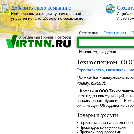
Добавить свою компанию
Создат
Или перенести существующую в своё
И добави
управление. Это абсолютно
бесплатно
!
И это то
Организации
Товары и цены
Н
Например,
пиццерии
Техноспецком, ОО
Строительство, материалы, ре
Прокладка коммуникаций в
коммуникаций
Компания ООО Техноспецком с
всех видов коммуникаций, в то
направленного бурения. Комп
организация Объединение стро
Товары и услуги
• Горизонтально направленное 
• Прокладка коммуникаций
• Проколы под дорогами