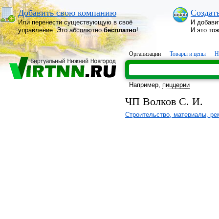
Добавить свою компанию
Создат
Или перенести существующую в своё
И добави
управление. Это абсолютно
бесплатно
!
И это то
Организации
Товары и цены
Н
Например,
пиццерии
ЧП Волков С. И.
Строительство, материалы, ре