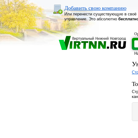
Добавить свою компанию
Или перенести существующую в своё
управление. Это абсолютно
бесплатн
Ор
Н
У
Ст
То
Стр
ка