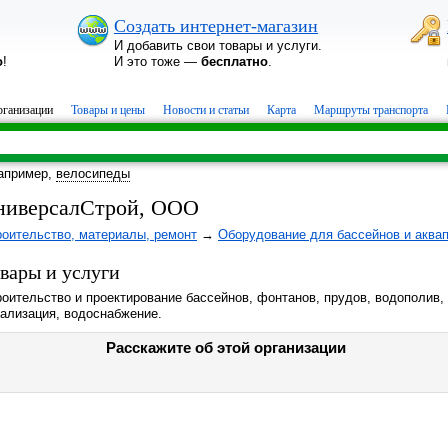
Создать интернет-магазин
И добавить свои товары и услуги.
о
!
И это тоже —
бесплатно
.
ганизации
Товары и цены
Новости и статьи
Карта
Маршруты транспорта
апример,
велосипеды
ниверсалСтрой, ООО
роительство, материалы, ремонт
→
Оборудование для бассейнов и аква
вары и услуги
оительство и проектирование бассейнов, фонтанов, прудов, водополив,
нализация, водоснабжение.
Расскажите об этой организации