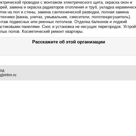
ктрической проводки с монтажом электрического щита, окраска окон и
рей, замена и окраска радиаторов отопления и труб, укладка керамичес
тки на пол и стены, замена сантехнической разводки, полная замена
техники (ванна, унитаз, умывальник, смесители, полотенцесушитель).
нтаж подвесных или реечных потолков. Отделка балконов и лоджий
астиковыми панелями. Снос и установка не несущих перегородок. Устрой
плых полов. Косметический ремонт квартиры.
Расскажите об этой организации
род
]virtnn.ru