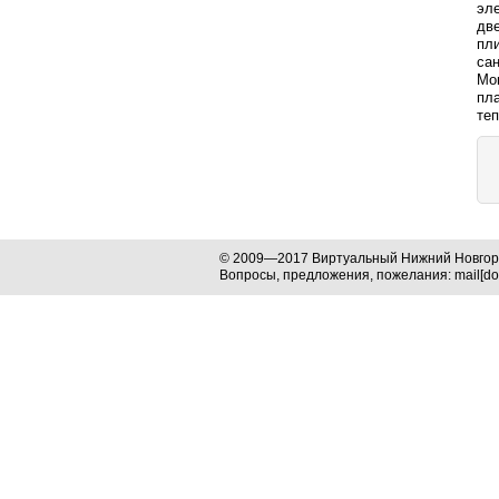
эле
две
пли
сан
Мо
пл
те
© 2009—2017 Виртуальный Нижний Новго
Вопросы, предложения, пожелания: mail[dog