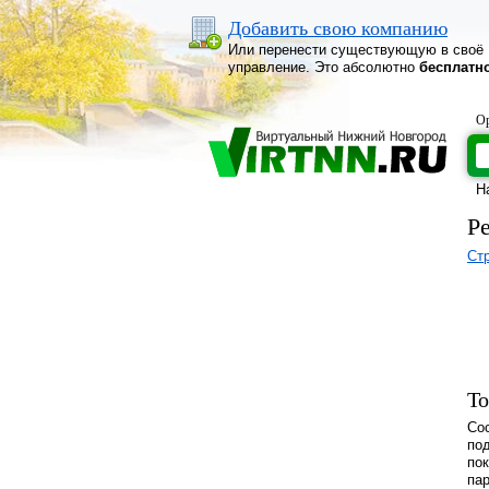
Добавить свою компанию
Или перенести существующую в своё
управление. Это абсолютно
бесплатн
Ор
Н
Р
Ст
То
Сос
под
пок
пар