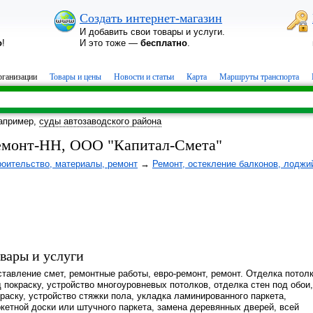
Создать интернет-магазин
И добавить свои товары и услуги.
о
!
И это тоже —
бесплатно
.
ганизации
Товары и цены
Новости и статьи
Карта
Маршруты транспорта
апример,
суды автозаводского района
емонт-НН, ООО "Капитал-Смета"
роительство, материалы, ремонт
→
Ремонт, остекление балконов, лоджи
вары и услуги
тавление смет, ремонтные работы, евро-ремонт, ремонт. Отделка потол
 покраску, устройство многоуровневых потолков, отделка стен под обои,
раску, устройство стяжки пола, укладка ламинированного паркета,
кетной доски или штучного паркета, замена деревянных дверей, всей