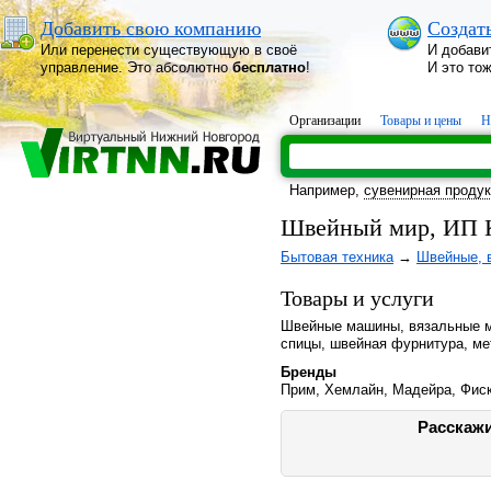
Добавить свою компанию
Создат
Или перенести существующую в своё
И добави
управление. Это абсолютно
бесплатно
!
И это то
Организации
Товары и цены
Н
Например,
сувенирная проду
Швейный мир, ИП К
Бытовая техника
→
Швейные, 
Товары и услуги
Швейные машины, вязальные ма
спицы, швейная фурнитура, ме
Бренды
Прим, Хемлайн, Мадейра, Фиск
Расскажи