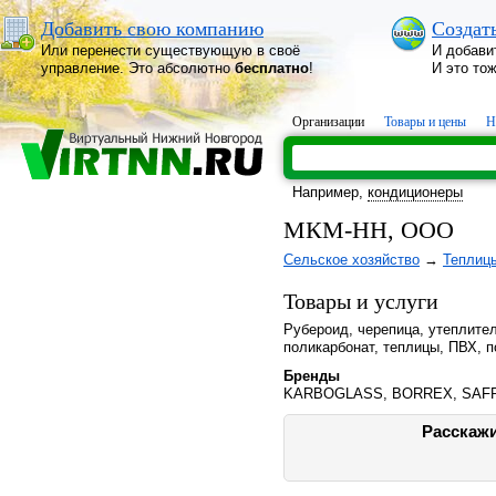
Добавить свою компанию
Создат
Или перенести существующую в своё
И добави
управление. Это абсолютно
бесплатно
!
И это то
Организации
Товары и цены
Н
Например,
кондиционеры
МКМ-НН, ООО
Сельское хозяйство
→
Теплиц
Товары и услуги
Рубероид, черепица, утеплите
поликарбонат, теплицы, ПВХ, 
Бренды
KARBOGLASS, BORREX, SAFP
Расскажи