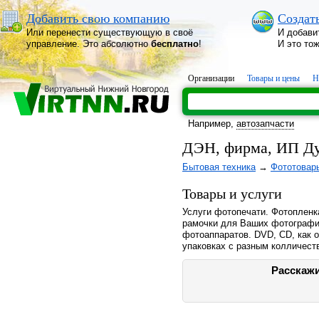
Добавить свою компанию
Создат
Или перенести существующую в своё
И добави
управление. Это абсолютно
бесплатно
!
И это то
Организации
Товары и цены
Н
Например,
автозапчасти
ДЭН, фирма, ИП Ду
Бытовая техника
→
Фототовар
Товары и услуги
Услуги фотопечати. Фотопленк
рамочки для Ваших фотографи
фотоаппаратов. DVD, CD, как 
упаковках с разным колличест
Расскажи