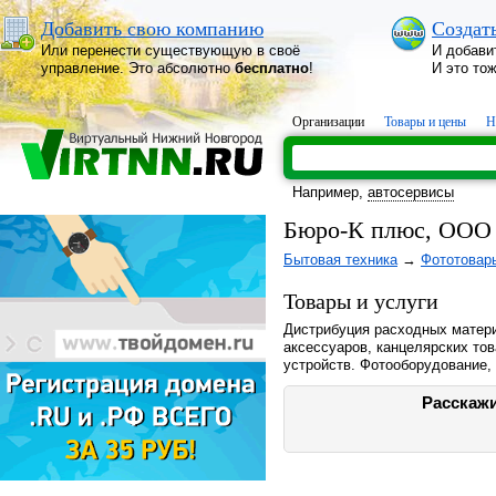
Добавить свою компанию
Создат
Или перенести существующую в своё
И добави
управление. Это абсолютно
бесплатно
!
И это то
Организации
Товары и цены
Н
Например,
автосервисы
Бюро-К плюс, ООО
Бытовая техника
→
Фототовар
Товары и услуги
Дистрибуция расходных матер
аксессуаров, канцелярских то
устройств. Фотооборудование,
Расскажи