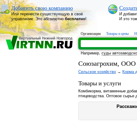
Добавить свою компанию
Создат
Или перенести существующую в своё
И добави
управление. Это абсолютно
бесплатно
!
И это то
Организации
Товары и цены
Н
Например,
суды автозаводско
Союзагрохим, ООО
Сельское хозяйство
→
Корма 
Товары и услуги
Комбикорма, витаминные добав
птицеводства. Оптовое сырье 
Расскажи