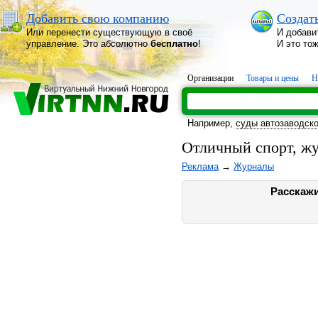
Добавить свою компанию
Создат
Или перенести существующую в своё
И добави
управление. Это абсолютно
бесплатно
!
И это то
Организации
Товары и цены
Н
Например,
суды автозаводско
Отличный спорт, ж
Реклама
→
Журналы
Расскажи