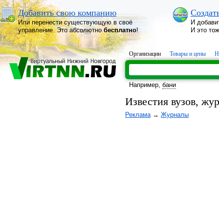
Добавить свою компанию
Создат
Или перенести существующую в своё
И добави
управление. Это абсолютно
бесплатно
!
И это то
Организации
Товары и цены
Н
Например,
бани
Известия вузов, ж
Реклама
→
Журналы