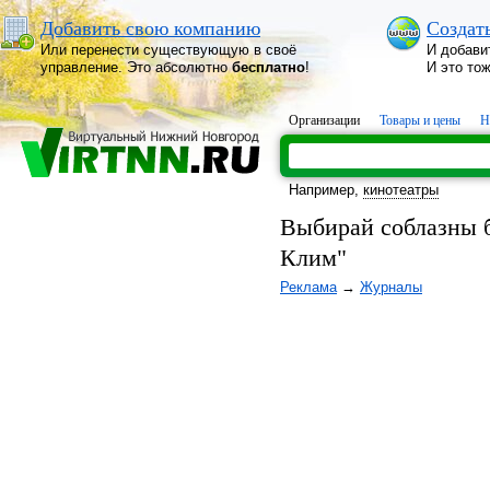
Добавить свою компанию
Создат
Или перенести существующую в своё
И добави
управление. Это абсолютно
бесплатно
!
И это то
Организации
Товары и цены
Н
Например,
кинотеатры
Выбирай соблазны б
Клим"
Реклама
→
Журналы