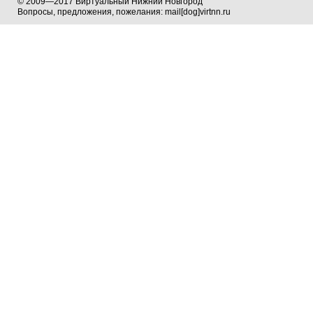
© 2009—2017 Виртуальный Нижний Новгород
Вопросы, предложения, пожелания: mail[dog]virtnn.ru