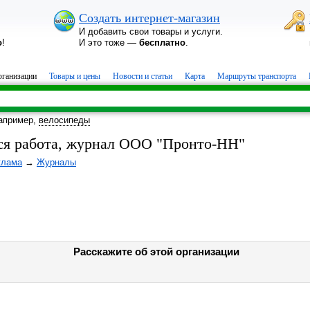
Создать интернет-магазин
И добавить свои товары и услуги.
о
!
И это тоже —
бесплатно
.
ганизации
Товары и цены
Новости и статьи
Карта
Маршруты транспорта
апример,
велосипеды
ся работа, журнал ООО "Пронто-НН"
клама
→
Журналы
Расскажите об этой организации