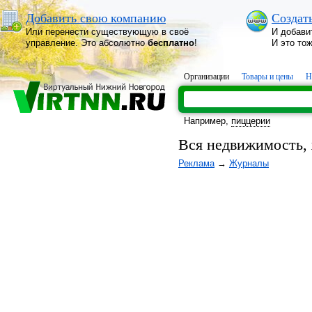
Добавить свою компанию
Создат
Или перенести существующую в своё
И добави
управление. Это абсолютно
бесплатно
!
И это то
Организации
Товары и цены
Н
Например,
пиццерии
Вся недвижимость,
Реклама
→
Журналы