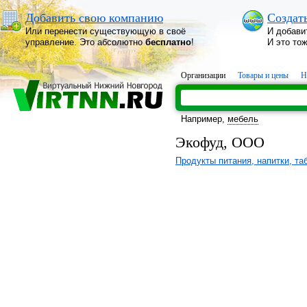
Добавить свою компанию
Создат
Или перенести существующую в своё
И добави
управление. Это абсолютно
бесплатно
!
И это то
Организации
Товары и цены
Н
Например,
мебель
Экофуд, ООО
Продукты питания, напитки, та