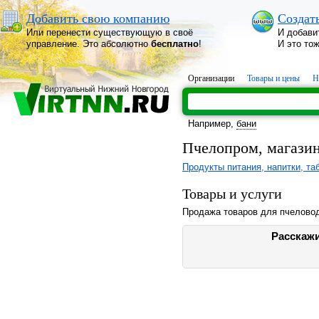
Добавить свою компанию
Создат
Или перенести существующую в своё
И добави
управление. Это абсолютно
бесплатно
!
И это то
Организации
Товары и цены
Н
Например,
бани
Пчелопром, магази
Продукты питания, напитки, та
Товары и услуги
Продажа товаров для пчеловод
Расскажи