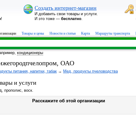
Создать интернет-магазин
И добавить свои товары и услуги.
о
!
И это тоже —
бесплатно
.
ганизации
Товары и цены
Новости и статьи
Карта
Маршруты транспорта
апример,
кондиционеры
ижегородпчелопром, ОАО
дукты питания, напитки, табак
→
Мед, продукты пчеловодства
вары и услуги
, прополис, воск.
Расскажите об этой организации