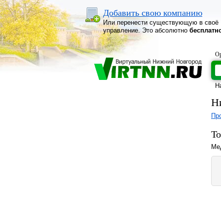
Добавить свою компанию
Или перенести существующую в своё
управление. Это абсолютно
бесплатн
Ор
Н
Н
Про
То
Мед