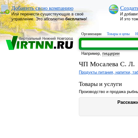
Добавить свою компанию
Создат
Или перенести существующую в своё
И добави
управление. Это абсолютно
бесплатно
!
И это то
Организации
Товары и цены
Н
Например,
пиццерии
ЧП Мосалева С. Л.
Продукты питания, напитки, та
Товары и услуги
Производство и продажа рыбны
Расскажи