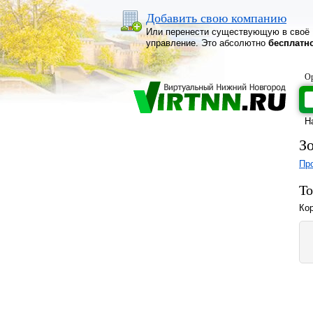
Добавить свою компанию
Или перенести существующую в своё
управление. Это абсолютно
бесплатн
Ор
Н
З
Про
То
Кор