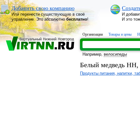
Добавить свою компанию
Создат
Или перенести существующую в своё
И добави
управление. Это абсолютно
бесплатно
!
И это то
Организации
Товары и цены
Н
Например,
велосипеды
Белый медведь НН
Продукты питания, напитки, та