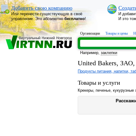
Добавить свою компанию
Создат
Или перенести существующую в своё
И добави
управление. Это абсолютно
бесплатно
!
И это то
Организации
Товары и цены
Н
Например,
заклепки
United Bakers, ЗАО,
Продукты питания, напитки, та
Товары и услуги
Крекеры, печенье, кукурузные 
Расскажи