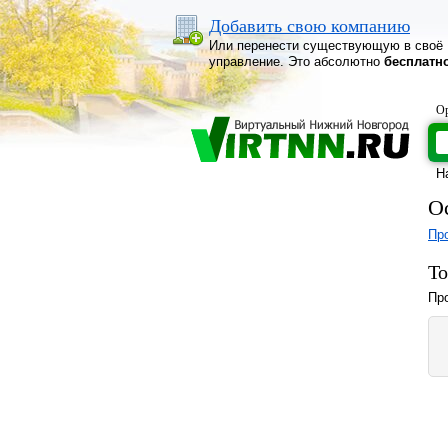
Добавить свою компанию
Или перенести существующую в своё
управление. Это абсолютно
бесплатн
Ор
Н
О
Про
То
Про