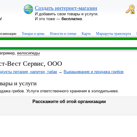
Создать интернет-магазин
И добавить свои товары и услуги.
о
!
И это тоже —
бесплатно
.
ганизации
Товары и цены
Новости и статьи
Карта
Маршруты транспорта
апример,
велосипеды
ст-Вест Сервис, ООО
дукты питания, напитки, табак
→
Выращивание и продажа грибов
вары и услуги
дажа грибов. Услуги ответственного хранения в холодильнике.
Расскажите об этой организации