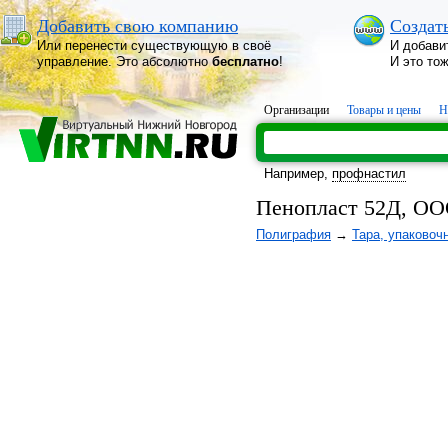
Добавить свою компанию
Создат
Или перенести существующую в своё
И добави
управление. Это абсолютно
бесплатно
!
И это то
Организации
Товары и цены
Н
Например,
профнастил
Пенопласт 52Д, О
Полиграфия
→
Тара, упаковоч