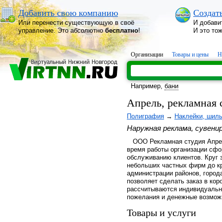
Добавить свою компанию
Создат
Или перенести существующую в своё
И добави
управление. Это абсолютно
бесплатно
!
И это то
Организации
Товары и цены
Н
Например,
бани
Апрель, рекламная
Полиграфия
→
Наклейки, шиль
Наружная реклама, сувенир
ООО Рекламная студия Апрель
время работы организации сф
обслуживанию клиентов. Круг 
небольших частных фирм до кр
администрации районов, город
позволяет сделать заказ в кор
рассчитываются индивидуально
пожелания и денежные возможн
Товары и услуги