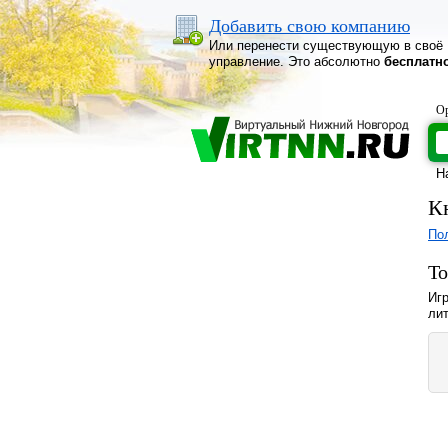
Добавить свою компанию
Или перенести существующую в своё
управление. Это абсолютно
бесплатн
Ор
Н
К
По
То
Игр
лит