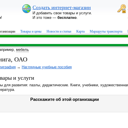
Создать интернет-магазин
И добавить свои товары и услуги.
о
!
И это тоже —
бесплатно
.
ганизации
Товары и цены
Новости и статьи
Карта
Маршруты транспорта
апример,
мебель
нига, ОАО
лиграфия
→
Наглядные учебные пособия
вары и услуги
ы для развития: пазлы, дидактические. Книги, учебники, художественна
ература.
Расскажите об этой организации