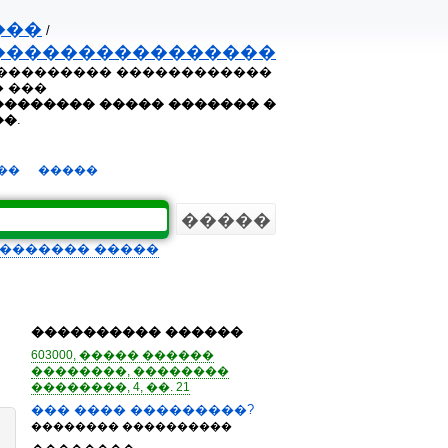
���
/
����������������
���������� ������������
 ���
������� ����� ������� �
��
.
��
�����
������� �����
���������� ������
603000, ����� ������
��������, ��������
��������, 4, ��. 21
��� ���� ���������?
�������� ����������