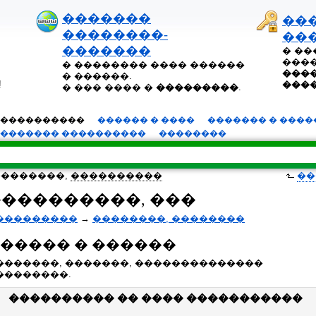
�������
��
��������-
��
�������
� �
����
� �������� ���� ������
����
� ������.
!
���
� ��� ���� �
���������
.
����������
������ � ����
������� � ����
������� ����������
��������
��������,
����������
��
���������, ���
���������
→
��������, ��������
����� � ������
�������, �������, ��������������
��������.
���������� �� ���� �����������