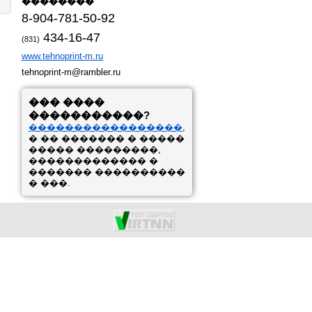
��������
8-904-781-50-92
434-16-47
(831)
www.tehnoprint-m.ru
tehnoprint-m@rambler.ru
��� ����
�����������?
�����������������
,
� �� ������� � �����
����� ���������,
������������� �
������� ����������
� ���.