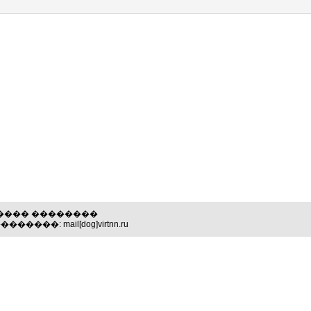
������ ��������
��: mail[dog]virtnn.ru