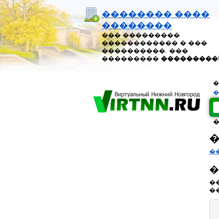
�������� ����
��������
��� ���������
������������ � ���
����������. ���
���������
���������
�
�
�
�
�
�
�