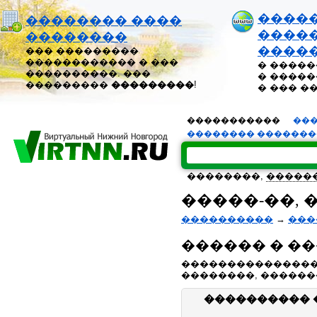
����
�������� ����
�����
��������
����
��� ���������
������������ � ���
� �����
����������. ���
� �����
���������
���������
!
� ��� �
�����������
���
�������� ������
��������,
�����
�����-��, 
����������
→
���
������ � �
��������������� 
��������, ������
���������� 