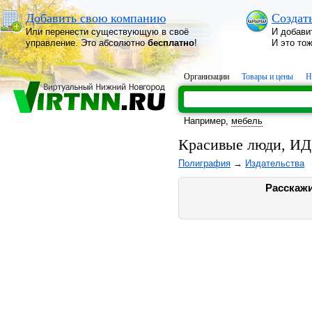
Добавить свою компанию
Создат
Или перенести существующую в своё
И добави
управление. Это абсолютно
бесплатно
!
И это то
Организации
Товары и цены
Н
Например,
мебель
Красивые люди, И
Полиграфия
→
Издательства
Расскажи