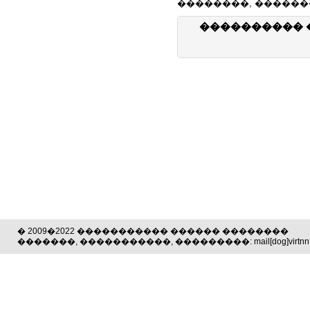
��������, ������
���������� 
� 2009�2022 ����������� ������ ��������
�������, �����������, ���������: mail[dog]virtnn.