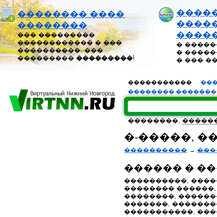
����
�������� ����
�����
��������
����
��� ���������
������������ � ���
� �����
����������. ���
� �����
���������
���������
!
� ��� �
�����������
���
�������� ������
��������,
�����
�-�����, �
����������
→
���
������ � �
����������, ����
�������� ������,
��������, ������
�������, �������
�����������, ���